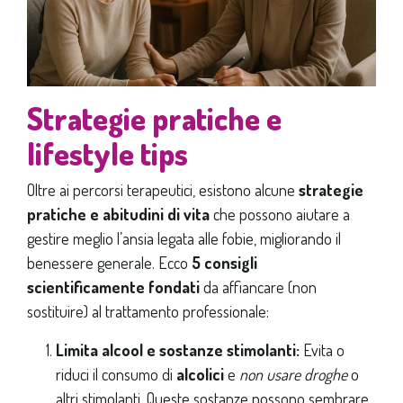
Strategie pratiche e
lifestyle tips
Oltre ai percorsi terapeutici, esistono alcune
strategie
pratiche e abitudini di vita
che possono aiutare a
gestire meglio l’ansia legata alle fobie, migliorando il
benessere generale. Ecco
5 consigli
scientificamente fondati
da affiancare (non
sostituire) al trattamento professionale:
Limita alcool e sostanze stimolanti:
Evita o
riduci il consumo di
alcolici
e
non usare droghe
o
altri stimolanti. Queste sostanze possono sembrare