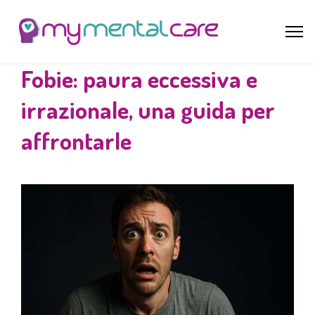
Fobie: paura eccessiva e
irrazionale, una guida per
affrontarle