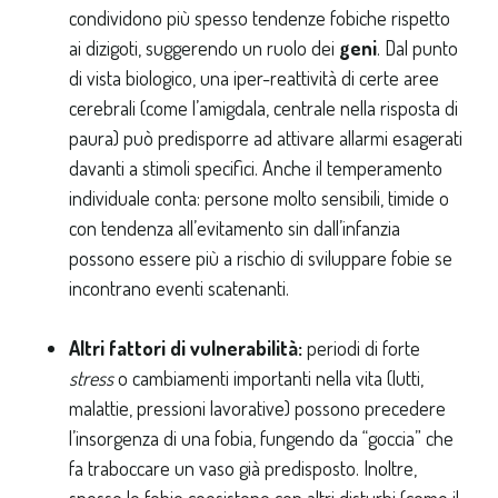
condividono più spesso tendenze fobiche rispetto
ai dizigoti, suggerendo un ruolo dei
geni
. Dal punto
di vista biologico, una iper-reattività di certe aree
cerebrali (come l’amigdala, centrale nella risposta di
paura) può predisporre ad attivare allarmi esagerati
davanti a stimoli specifici. Anche il temperamento
individuale conta: persone molto sensibili, timide o
con tendenza all’evitamento sin dall’infanzia
possono essere più a rischio di sviluppare fobie se
incontrano eventi scatenanti.
Altri fattori di vulnerabilità:
periodi di forte
stress
o cambiamenti importanti nella vita (lutti,
malattie, pressioni lavorative) possono precedere
l’insorgenza di una fobia, fungendo da “goccia” che
fa traboccare un vaso già predisposto. Inoltre,
spesso le fobie coesistono con altri disturbi (come il