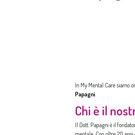
In My Mental Care siamo org
Papagni
.
Chi è il nos
Il Dott. Papagni è il fonda
mentale. Con oltre 20 anni di