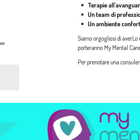
Terapie all'avangua
Un team di professio
Un ambiente conforte
Siamo orgogliosi di averLo 
porteranno My Mental Car
Per prenotare una consulenza