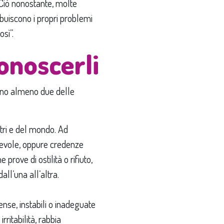
 Ciò nonostante, molte
buiscono i propri problemi
osì”.
onoscerli
rdano almeno due delle
altri e del mondo. Ad
utevole, oppure credenze
rove di ostilità o rifiuto,
ll’una all’altra.
se, instabili o inadeguate
, irritabilità, rabbia