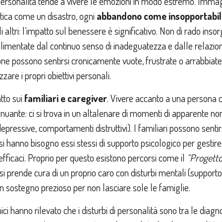
i personalità tende a vivere le emozioni in modo estremo. Imma
ritica come un disastro, ogni
abbandono come insopportabil
i altri: l’impatto sul benessere è significativo. Non di rado in
imentate dal continuo senso di inadeguatezza e dalle relazioni c
one possono sentirsi cronicamente vuote, frustrate o arrabbiate
zare i propri obiettivi personali.
tto sui
familiari e caregiver
. Vivere accanto a una persona c
uante: ci si trova in un altalenare di momenti di apparente norm
 depressive, comportamenti distruttivi). I familiari possono senti
asi hanno bisogno essi stessi di supporto psicologico per gestir
efficaci. Proprio per questo esistono percorsi come il
“Progetto
 si prende cura di un proprio caro con disturbi mentali (suppor
 un sostegno prezioso per non lasciare sole le famiglie.
nici hanno rilevato che i disturbi di personalità sono tra le diagno