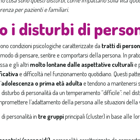
renza per pazienti e familiari.
 i disturbi di perso
ono condizioni psicologiche caratterizzate da
tratti di person
modo di pensare, sentire e comportarsi della persona. In prati
sa e gli altri
molto lontane dalle aspettative culturali
e p
ficativa
e difficoltà nel funzionamento quotidiano. Questi pat
’
adolescenza o prima età adulta
e tendono a mantenersi st
disturbo di personalità da un temperamento “difficile”: nel distu
promettere l’adattamento della persona alle situazioni della v
bi di personalità in
tre gruppi
principali (cluster) in base alle lo
ccentrici/paranoidi):
personalità caratterizzate da comporta