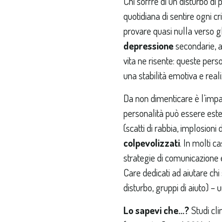
Chi soffre di un disturbo d
quotidiana di sentire ogni c
provare quasi nulla verso gl
depressione
secondarie, al
vita ne risente: queste pers
una stabilità emotiva e realiz
Da non dimenticare è l’impa
personalità può essere esten
(scatti di rabbia, implosioni
colpevolizzati
. In molti c
strategie di comunicazione 
Care dedicati ad aiutare chi
disturbo, gruppi di aiuto) –
Lo sapevi che…?
Studi cli