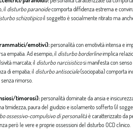
, il
disturbo paranoide
comporta diffidenza estrema e convinzi
sturbo schizotipico
il soggetto è socialmente ritirato ma anche
drammatici/emotivi):
personalità con emotività intensa e im
rsa empatia. Ad esempio, il
disturbo borderline
implica relazio
ività marcata; il
disturbo narcisistico
si manifesta con senso 
a di empatia; il
disturbo antisociale
(sociopatia) comporta in
i senza rimorso.
nsiosi/timorosi):
personalità dominate da ansia e insicurezza
a timidezza, paura del giudizio e isolamento sofferto (il sogge
bo ossessivo-compulsivo di personalità
è caratterizzato da pe
enza però le vere e proprie ossessioni del disturbo OCD clinico.