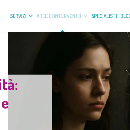
SERVIZI
AREE DI INTERVENTO
SPECIALISTI
BLO
ità:
 e