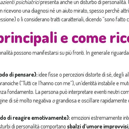
azienti psichiatrici
presenta anche un disturbo di personalità.
 ricevono una diagnosi né un aiuto mirato, spesso perché attri
essione) o li considerano tratti caratteriali, dicendo “sono fatto c
principali e come ric
rsonalità possono manifestarsi su più fronti. In generale rigua
odo di pensare):
idee fisse o percezioni distorte di sé, degli 
ranoiche (“Tutti ce l’hanno con me”), un’identità instabile e m
za fondamento. La persona può interpretare eventi neutri come p
ine di sé molto negativa
o
grandiosa e oscillare rapidamente da
do di reagire emotivamente):
emozioni estremamente inten
disturbi di personalità comportano
sbalzi d’umore improvvisi