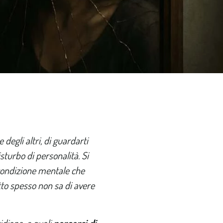
degli altri, di guardarti
turbo di personalità. Si
a condizione mentale che
etto spesso non sa di avere
idiana, e quali
percorsi di