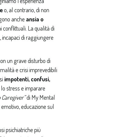
giniamo l’esperienza
e
o, al contrario, di non
sorgono anche
ansia o
onflittuali. La qualità di
, incapaci di raggiungere
on un grave disturbo di
alità e crisi imprevedibili
rsi
impotenti, confusi,
e lo stress e imparare
 Caregiver”
di My Mental
to emotivo, educazione sul
si psichiatriche più