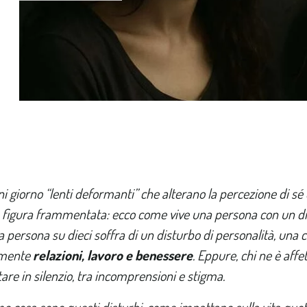
giorno “lenti deformanti” che alterano la percezione di sé e 
 figura frammentata: ecco come vive una persona con un dis
na persona su dieci soffra di un disturbo di personalità, un
amente
relazioni, lavoro e benessere
. Eppure, chi ne è aff
are in silenzio, tra incomprensioni e stigma.
o cosa sono questi disturbi, come impattano sulla vita quot