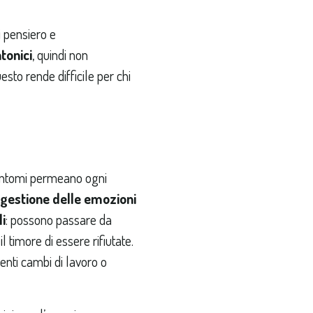
 pensiero e
tonici
, quindi non
sto rende difficile per chi
a
 sintomi permeano ogni
a gestione delle emozioni
i
: possono passare da
 timore di essere rifiutate.
uenti cambi di lavoro o