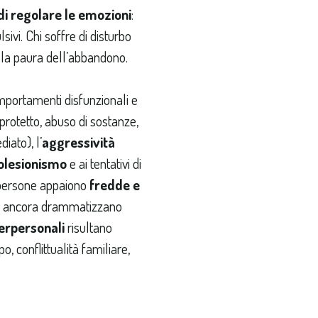
di regolare le emozioni
:
sivi. Chi soffre di disturbo
r la paura dell’abbandono.
portamenti disfunzionali e
rotetto, abuso di sostanze,
iato), l’
aggressività
olesionismo
e ai tentativi di
e persone appaiono
fredde e
re ancora drammatizzano
terpersonali
risultano
o, conflittualità familiare,