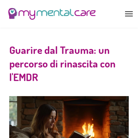
Guarire dal Trauma: un
percorso di rinascita con
l'EMDR